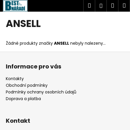
K
Přejít
Hledat
Náku
M
Přihlášen
na
o
obsah
Zpět
Zpět
košík
š
ANSELL
í
C
k
o
Žádné produkty značky
ANSELL
nebyly nalezeny...
p
o
Z
t
á
Informace pro vás
ř
p
e
a
Kontakty
b
t
Obchodní podmínky
u
í
Podmínky ochrany osobních údajů
j
Doprava a platba
e
t
Kontakt
e
n