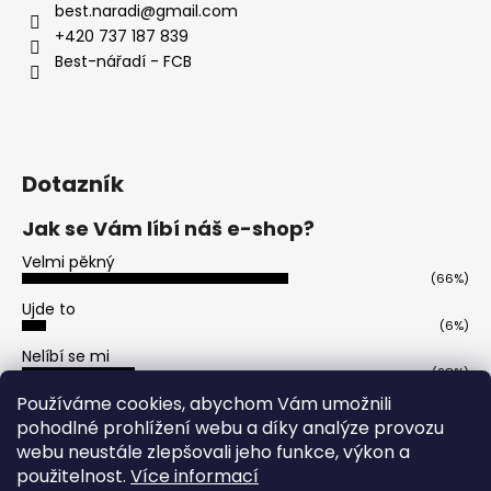
best.naradi
@
gmail.com
a
+420 737 187 839
j
Best-nářadí - FCB
í
t
?
Dotazník
Jak se Vám líbí náš e-shop?
HLEDAT
Velmi pěkný
(66%)
Ujde to
(6%)
D
Nelíbí se mi
o
(28%)
p
Počet hlasů:
50
Používáme cookies, abychom Vám umožnili
o
pohodlné prohlížení webu a díky analýze provozu
r
webu neustále zlepšovali jeho funkce, výkon a
u
použitelnost.
Více informací