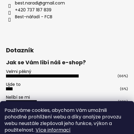
best.naradi
@
gmail.com
a
+420 737 187 839
j
Best-nářadí - FCB
í
t
?
Dotazník
Jak se Vám líbí náš e-shop?
HLEDAT
Velmi pěkný
(66%)
Ujde to
(6%)
D
Nelíbí se mi
o
(28%)
p
Počet hlasů:
50
Používáme cookies, abychom Vám umožnili
o
pohodlné prohlížení webu a díky analýze provozu
r
webu neustále zlepšovali jeho funkce, výkon a
u
použitelnost.
Více informací