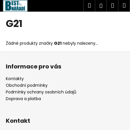
K
Přejít
Hledat
Náku
M
Přihlášen
na
o
obsah
Zpět
Zpět
košík
š
G21
í
C
k
o
Žádné produkty značky
G21
nebyly nalezeny...
p
o
Z
t
á
Informace pro vás
ř
p
e
a
Kontakty
b
t
Obchodní podmínky
u
í
Podmínky ochrany osobních údajů
j
Doprava a platba
e
t
Kontakt
e
n