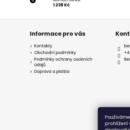
1 238 Kč
Z
á
Informace pro vás
Kont
p
a
Kontakty
be
t
Obchodní podmínky
+4
í
Podmínky ochrany osobních
Be
údajů
Doprava a platba
Používáme
prohlížení
zlepšovali 