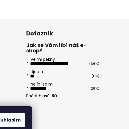
Dotazník
Jak se Vám líbí náš e-
shop?
Velmi pěkný
(66%)
Ujde to
(6%)
Nelíbí se mi
(28%)
Počet hlasů:
50
ouhlasím