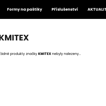
Formy na paštiky
Příslušenství
AKTUALI
Co potřebujete najít?
KMITEX
HLEDAT
Žádné produkty značky
KMITEX
nebyly nalezeny...
Doporučujeme