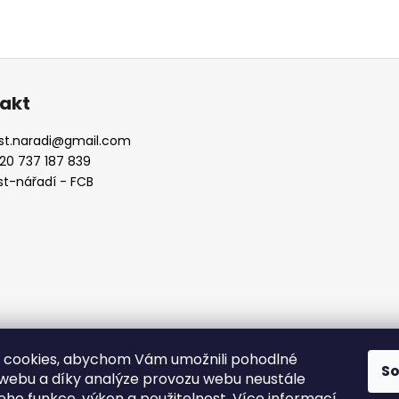
akt
st.naradi
@
gmail.com
20 737 187 839
st-nářadí - FCB
 cookies, abychom Vám umožnili pohodlné
S
 webu a díky analýze provozu webu neustále
fcb
jeho funkce, výkon a použitelnost.
Více informací