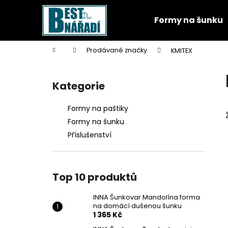
K
Přejít
na
o
Formy na šunku
obsah
Zpět
Zpět
š
do
do
í
Domů
Prodávané značky
KMITEX
k
obchodu
obchodu
P
o
Kategorie
Přeskočit
s
kategorie
t
Formy na paštiky
r
Formy na šunku
a
Příslušenství
n
n
í
Top 10 produktů
p
a
INNA Šunkovar Mandolína forma
na domácí dušenou šunku
n
1 365 Kč
e