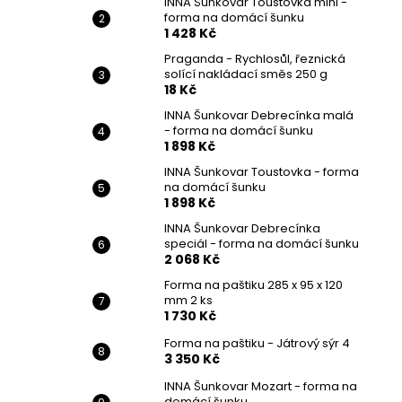
INNA Šunkovar Toustovka mini -
INNA ŠUNKOVAR MANDOLÍNA FORMA NA
l
forma na domácí šunku
DOMÁCÍ DUŠENOU ŠUNKU
1 428 Kč
1 365 Kč
Praganda - Rychlosůl, řeznická
solící nakládací směs 250 g
18 Kč
INNA Šunkovar Debrecínka malá
- forma na domácí šunku
1 898 Kč
INNA Šunkovar Toustovka - forma
na domácí šunku
1 898 Kč
INNA Šunkovar Debrecínka
speciál - forma na domácí šunku
2 068 Kč
Forma na paštiku 285 x 95 x 120
mm 2 ks
1 730 Kč
Forma na paštiku - Játrový sýr 4
3 350 Kč
INNA Šunkovar Mozart - forma na
domácí šunku