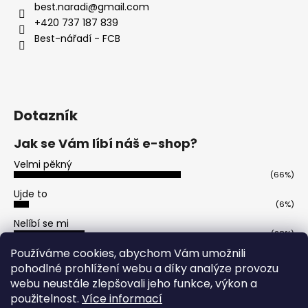
best.naradi
@
gmail.com
a
+420 737 187 839
j
Best-nářadí - FCB
í
t
?
Dotazník
Jak se Vám líbí náš e-shop?
HLEDAT
Velmi pěkný
(66%)
Ujde to
(6%)
D
Nelíbí se mi
o
(28%)
p
Počet hlasů:
50
Používáme cookies, abychom Vám umožnili
o
pohodlné prohlížení webu a díky analýze provozu
r
webu neustále zlepšovali jeho funkce, výkon a
u
použitelnost.
Více informací