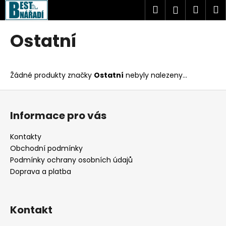
K
Přejít
Hledat
Náku
M
Přihlášen
na
o
obsah
Zpět
Zpět
košík
š
Ostatní
í
C
k
o
Žádné produkty značky
Ostatní
nebyly nalezeny...
p
o
Z
t
á
Informace pro vás
ř
p
e
a
Kontakty
b
t
Obchodní podmínky
u
í
Podmínky ochrany osobních údajů
j
Doprava a platba
e
t
Kontakt
e
n