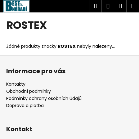
K
Přejít
Hledat
Náku
M
Přihlášen
na
o
obsah
Zpět
Zpět
košík
š
ROSTEX
í
C
k
o
Žádné produkty značky
ROSTEX
nebyly nalezeny...
p
o
Z
t
á
Informace pro vás
ř
p
e
a
Kontakty
b
t
Obchodní podmínky
u
í
Podmínky ochrany osobních údajů
j
Doprava a platba
e
t
Kontakt
e
n