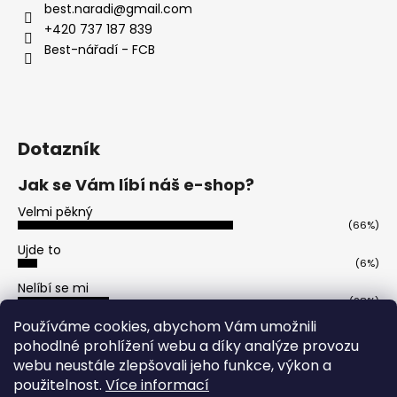
best.naradi
@
gmail.com
a
+420 737 187 839
j
Best-nářadí - FCB
í
t
?
Dotazník
Jak se Vám líbí náš e-shop?
HLEDAT
Velmi pěkný
(66%)
Ujde to
(6%)
D
Nelíbí se mi
o
(28%)
p
Počet hlasů:
50
Používáme cookies, abychom Vám umožnili
o
pohodlné prohlížení webu a díky analýze provozu
r
webu neustále zlepšovali jeho funkce, výkon a
u
použitelnost.
Více informací