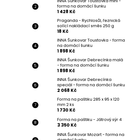
INNA Šunkovar Toustovka mini -
INNA ŠUNKOVAR MANDOLÍNA FORMA NA
l
forma na domácí šunku
DOMÁCÍ DUŠENOU ŠUNKU
1 428 Kč
1 365 Kč
Praganda - Rychlosůl, řeznická
solící nakládací směs 250 g
18 Kč
INNA Šunkovar Toustovka - forma
na domácí šunku
1 898 Kč
INNA Šunkovar Debrecínka malá
- forma na domácí šunku
1 898 Kč
INNA Šunkovar Debrecínka
speciál - forma na domácí šunku
2 068 Kč
Forma na paštiku 285 x 95 x 120
mm 2 ks
1 730 Kč
Forma na paštiku - Játrový sýr 4
3 350 Kč
INNA Šunkovar Mozart - forma na
domácí šunku