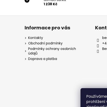
1 238 Kč
Z
á
Informace pro vás
Kont
p
a
Kontakty
be
t
Obchodní podmínky
+4
í
Podmínky ochrany osobních
Be
údajů
Doprava a platba
Používáme
prohlížení
zlepšovali 