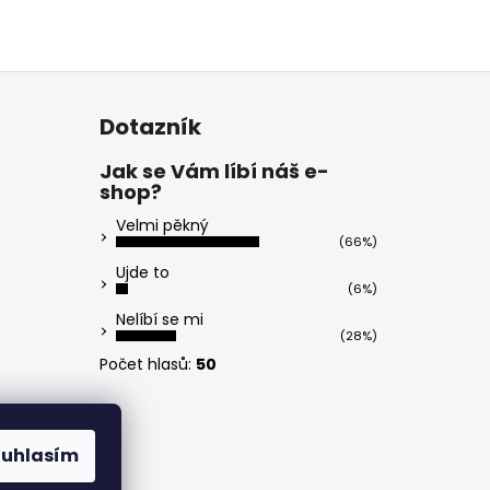
Dotazník
Jak se Vám líbí náš e-
shop?
Velmi pěkný
(66%)
Ujde to
(6%)
Nelíbí se mi
(28%)
Počet hlasů:
50
ouhlasím