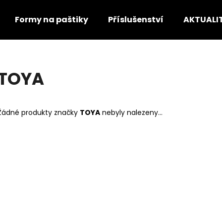
Formy na paštiky
Příslušenství
AKTUALI
Co potřebujete najít?
TOYA
HLEDAT
Žádné produkty značky
TOYA
nebyly nalezeny...
Doporučujeme