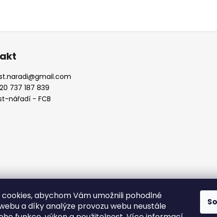
akt
st.naradi
@
gmail.com
20 737 187 839
st-nářadí - FCB
 cookies, abychom Vám umožnili pohodlné
S
 webu a díky analýze provozu webu neustále
fcb
jeho funkce, výkon a použitelnost.
Více informací