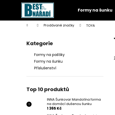
K
Přejít
na
o
Formy na šunku
obsah
Zpět
Zpět
š
do
do
í
Domů
Prodávané značky
TOYA
k
obchodu
obchodu
P
o
Kategorie
Přeskočit
s
kategorie
t
Formy na paštiky
r
Formy na šunku
a
Příslušenství
n
n
í
Top 10 produktů
p
a
INNA Šunkovar Mandolína forma
na domácí dušenou šunku
n
1 365 Kč
e