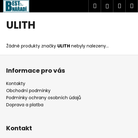
K
Přejít
Hledat
Náku
M
Přihlášen
na
o
obsah
Zpět
Zpět
košík
š
ULITH
í
C
k
o
Žádné produkty značky
ULITH
nebyly nalezeny...
p
o
Z
t
á
Informace pro vás
ř
p
e
a
Kontakty
b
t
Obchodní podmínky
u
í
Podmínky ochrany osobních údajů
j
Doprava a platba
e
t
Kontakt
e
n