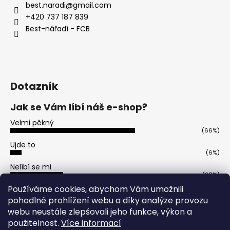
best.naradi
@
gmail.com
a
+420 737 187 839
j
Best-nářadí - FCB
í
t
?
Dotazník
Jak se Vám líbí náš e-shop?
HLEDAT
Velmi pěkný
(66%)
Ujde to
(6%)
D
Nelíbí se mi
o
(28%)
p
Počet hlasů:
50
Používáme cookies, abychom Vám umožnili
o
pohodlné prohlížení webu a díky analýze provozu
r
webu neustále zlepšovali jeho funkce, výkon a
u
použitelnost.
Více informací