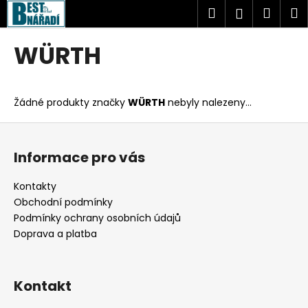
K
Přejít
Hledat
Náku
M
Přihlášen
na
o
obsah
Zpět
Zpět
košík
š
WÜRTH
í
C
k
o
Žádné produkty značky
WÜRTH
nebyly nalezeny...
p
o
Z
t
á
Informace pro vás
ř
p
e
a
Kontakty
b
t
Obchodní podmínky
u
í
Podmínky ochrany osobních údajů
j
Doprava a platba
e
t
Kontakt
e
n