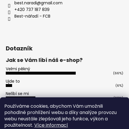
best.naradi
@
gmail.com
a
+420 737 187 839
j
Best-nářadí - FCB
í
t
?
Dotazník
Jak se Vám líbí náš e-shop?
HLEDAT
Velmi pěkný
(66%)
Ujde to
(6%)
D
Nelíbí se mi
o
(28%)
p
Počet hlasů:
50
Používáme cookies, abychom Vám umožnili
o
pohodlné prohlížení webu a díky analýze provozu
r
webu neustále zlepšovali jeho funkce, výkon a
u
použitelnost.
Více informací